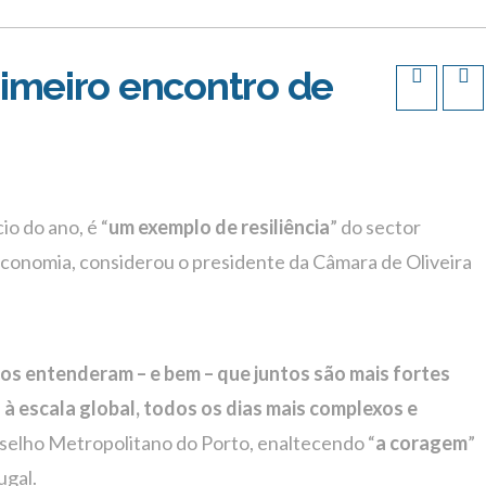
imeiro encontro de
io do ano, é “
um exemplo de resiliência
” do sector
economia, considerou o presidente da Câmara de Oliveira
hos entenderam – e bem – que juntos são mais fortes
 escala global, todos os dias mais complexos e
nselho Metropolitano do Porto, enaltecendo “
a coragem
”
ugal.