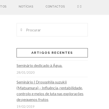
UTOS
NOTÍCIAS
CONTACTOS
Procurar
ARTIGOS RECENTES
Seminário dedicado à Água.
28/01/2020
Seminário | Drosophila suzukii
(Matsumura) – Influência, rentabilidade,
controlo e meios de luta nas explorações
de pequenos frutos
19/02/2019