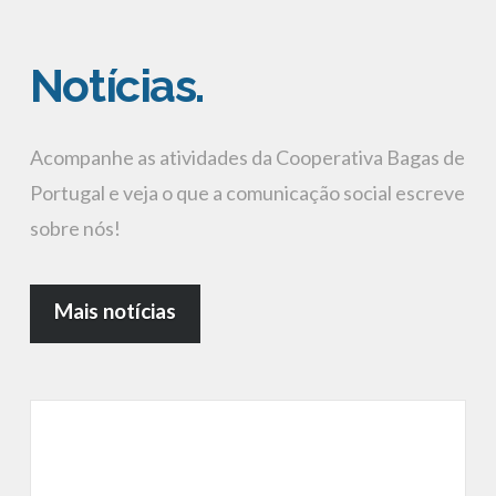
|
2. Find the double jquery.js include and remove it.
Cooperativa
Notícias.
de
Acompanhe as atividades da Cooperativa Bagas de
Portugal e veja o que a comunicação social escreve
Pequenos
sobre nós!
Frutos
Mais notícias