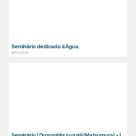
Seminário dedicado à Água.
28/01/2020
Seminário | Drosophila suzukii (Matsumura) – Influência, rentabilidade, controlo e meios de luta nas explorações de pequenos frutos