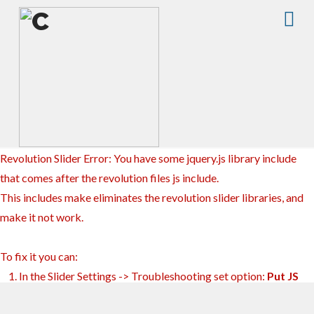
BDP
Na
-
Bagas
de
Revolution Slider Error: You have some jquery.js library include
that comes after the revolution files js include.
This includes make eliminates the revolution slider libraries, and
Portugal,
make it not work.
C.R.L.
To fix it you can:
1. In the Slider Settings -> Troubleshooting set option:
Put JS
Includes To Body
option to true.